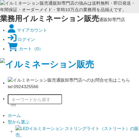
業務用イルミネーション販売
通販卸専門店
マイアカウント
ログイン
カート
（0）
ホーム
型から選ぶ