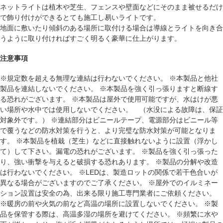
ネットライトは植木や芝生、フェンスや壁面などにそのまま被せるだけ
で飾り付けができるとても施工し易いライトです。
地面に敷いたり傾斜のある場所に取付ける場合は導線とライトを向き合
うように取り付ければすごく明るく豪華に仕上がります。
注意事項
※規定数を超える無理な連結は行わないでください。 ※本製品と他社
製品を連結しないでください。 ※本製品を強く引っ張りますと断線す
る恐れがございます。 ※本製品は屋外で使用可能ですが、水はけが悪
い場所や水中では使用しないでください。 （水没による故障は、保証
対象外です。） ※連結部分はビニールテープ、電源部分はビニール等
で覆うなどの防水対策を行うと、より完璧な防水対策が可能となりま
す。 ※本製品を植栽（芝生）などに直接触れないように設置（浮かし
て）して下さい。漏電の恐れがございます。 ※製品を強く引っ張った
り、強い衝撃を与えると破損する恐れあります。 ※製品の分解や改造
は行わないでください。 ※LEDは、製造ロットの関係で若干色合いが
異なる場合がございますのでご了承ください。 ※屋外でのイルミネー
ション設置は安全の為、出来る限り施工専門業者にご依頼ください。
※暖房の前や火気の前など高温の場所に設置しないでください。 ※製
品を保管する際は、高温多湿の場所を避けてください。 ※頻繁に水や