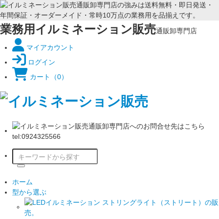
業務用イルミネーション販売
通販卸専門店
マイアカウント
ログイン
カート
（0）
ホーム
型から選ぶ