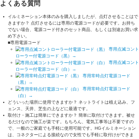
よくある質問
イルミネーション本体のみを購入しましたが、点灯させることはで
きますか？
点灯させるには専用の電源コードが必要です。お持ち
でない場合、電源コード付きのセット商品、もしくは別途お買い求
め下さい。
■専用電源コード
専用点滅コント
ローラー付電源コード（黒）→
専用点滅コント
ローラー付電源コード（白）→
専用常時点灯電源コード
（黒）→
専用常時点灯電源コード
（白）
→
どういった場所に使用できますか？
ネットライトは植え込み、フ
ェンス、天井、芝生の上などに最適です。
取付け・施工は簡単にできますか？
簡単に取付けできます。被せ
るだけなので施工が楽です。もちろん、電気工事等は不要ですの
で、一般のご家庭でも手軽に使用可能です。HGイルミネーション
は、コネクターによる接続なので女性でも手軽に取付けができま