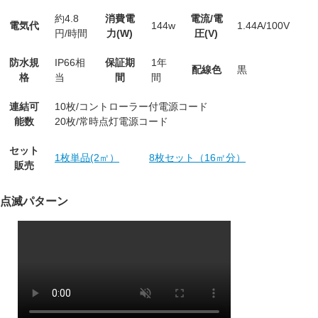
約4.8
消費電
電流/電
電気代
144w
1.44A/100V
円/時間
力(W)
圧(V)
防水規
IP66相
保証期
1年
配線色
黒
格
当
間
間
連結可
10枚/コントローラー付電源コード
能数
20枚/常時点灯電源コード
セット
1枚単品(2㎡）
8枚セット（16㎡分）
販売
点滅パターン