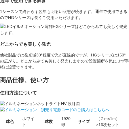
通年で使用できる輝き
1シーズンで終わらず
翌年も明るい状態が続きます。
通年で使用できる
のでHGシリーズは長くご使用いただけます。
どこからでも美しく発光
他社製品では発光域30°程度で光が直線的ですが、HGシリーズは150°
の広がり。どこからみても美しく発光しますので
設置箇所を気にせず手
軽に設置できます。
商品仕様、使い方
使用方法について
ホワイ
1920
（２m×1m）
球色
球数
サイズ
ト
球
×16枚セット