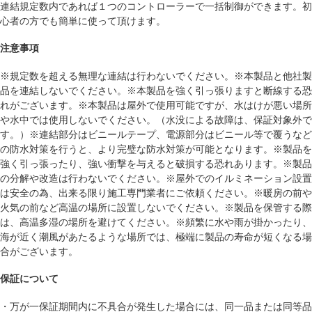
連結規定数内であれば１つのコントローラーで一括制御ができます。初
心者の方でも簡単に使って頂けます。
注意事項
※規定数を超える無理な連結は行わないでください。※本製品と他社製
品を連結しないでください。※本製品を強く引っ張りますと断線する恐
れがございます。※本製品は屋外で使用可能ですが、水はけが悪い場所
や水中では使用しないでください。（水没による故障は、保証対象外で
す。）※連結部分はビニールテープ、電源部分はビニール等で覆うなど
の防水対策を行うと、より完璧な防水対策が可能となります。※製品を
強く引っ張ったり、強い衝撃を与えると破損する恐れあります。※製品
の分解や改造は行わないでください。※屋外でのイルミネーション設置
は安全の為、出来る限り施工専門業者にご依頼ください。※暖房の前や
火気の前など高温の場所に設置しないでください。※製品を保管する際
は、高温多湿の場所を避けてください。※頻繁に水や雨が掛かったり、
海が近く潮風があたるような場所では、極端に製品の寿命が短くなる場
合がございます。
保証について
・万が一保証期間内に不具合が発生した場合には、同一品または同等品