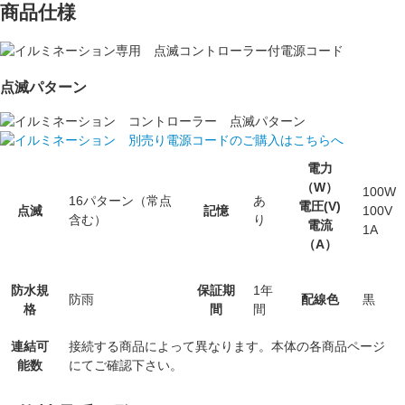
商品仕様
点滅パターン
電力
（W）
100W
16パターン（常点
あ
電圧(V)
点滅
記憶
100V
含む）
り
電流
1A
（A）
防水規
保証期
1年
防雨
配線色
黒
格
間
間
連結可
接続する商品によって異なります。本体の各商品ページ
能数
にてご確認下さい。