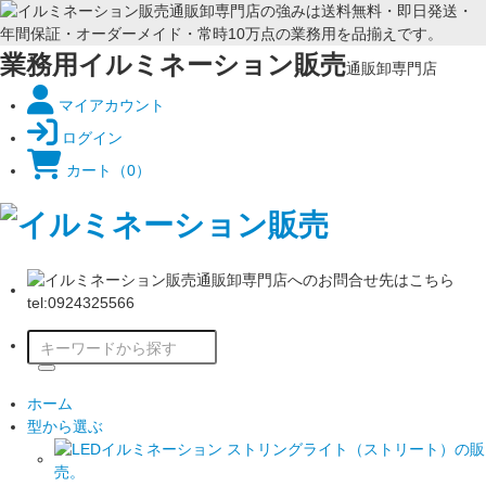
業務用イルミネーション販売
通販卸専門店
マイアカウント
ログイン
カート
（0）
ホーム
型から選ぶ