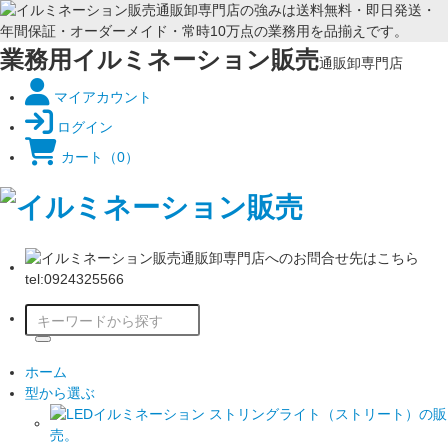
業務用イルミネーション販売
通販卸専門店
マイアカウント
ログイン
カート
（0）
ホーム
型から選ぶ