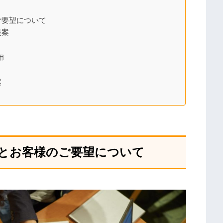
ご要望について
提案
用
案
とお客様のご要望について