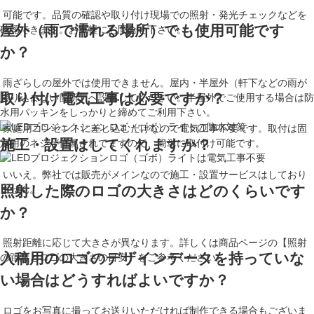
可能です。品質の確認や取り付け現場での照射・発光チェックなどを
屋外（雨で濡れる場所）でも使用可能です
確認できます。お気軽にお問合せ下さい。
か？
雨ざらしの屋外では使用できません。屋内・半屋外（軒下などの雨が
取り付け電気工事は必要ですか？
降り込まない箇所）へ設置してください。半屋外でご使用する場合は防
水用パッキンをしっかりと締めてご利用下さい。
家庭用コンセントに差し込むだけなので電気工事不要です。取付は固
施工・設置はしてくれますか？
定用のネジが付属されてますので、簡単に取付け可能です。
いいえ。弊社では販売がメインなので施工・設置サービスはしており
照射した際のロゴの大きさはどのくらいです
ません。
か？
照射距離に応じて大きさが異なります。詳しくは商品ページの【照射
入稿用のロゴのデザインデータを持っていな
の距離とロゴの大きさの目安】をご参考ください。
い場合はどうすればよいですか？
ロゴをお写真に撮ってお送りいただければ制作できる場合もございま