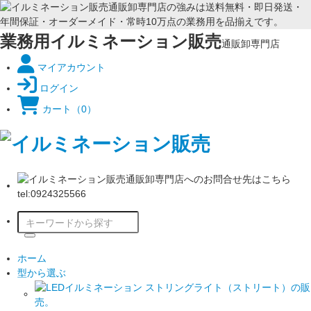
業務用イルミネーション販売
通販卸専門店
マイアカウント
ログイン
カート
（0）
ホーム
型から選ぶ