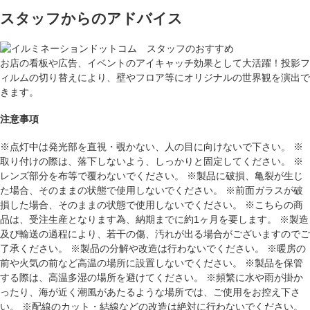
スタッフからのアドバイス
お店の看板や広告、イベントのアイキャッチ効果として大活躍！投影フ
ィルムの切り替えにより、壁やフロア等にオリジナルの世界観を演出で
きます。
注意事項
※点灯中は発光部を直視・覗かない、人の目に向けないで下さい。 ※
取り付けの際は、落下しないよう、しっかりと固定してください。 ※
レンズ部分を布等で覆わないでください。 ※製品に破損、亀裂が生じ
た場合、そのままの状態で使用しないでください。 ※前面ガラスが破
損した場合、そのままの状態で使用しないでください。 ※こちらの商
品は、受注生産となります為、納期までに約1ヶ月を要します。 ※製造
及び輸送の過程により、若干の傷、汚れが出る場合がございますのでご
了承ください。 ※製品の分解や改造は行わないでください。 ※暖房の
前や火気の前など高温の場所に設置しないでください。 ※製品を保管
する際は、高温多湿の場所を避けてください。 ※頻繁に水や雨が掛か
ったり、海が近く潮風があたるような場所では、ご使用をお控え下さ
い。 ※配線のカット・結線などの改造は絶対に行わないでください。