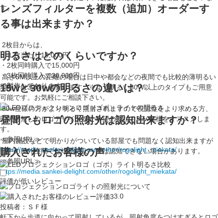
レンズフィルターを複数（追加）オーダーす
す。
る事は出来ますか？
2枚目からは、
明るさはどのくらいですか？
・１枚当たり10,000円
・2枚同時購入で15,000円
・3枚同時購入で20,000円
高さ5M以上の距離の場合は日中や都会などの夜間でも比較的薄明るい
で製作しております。
15wと30wの明るさの違いは？
場所では30Wを推奨します。※より明るい30W以上のタイプもご用意
可能です。お気軽にご相談下さい。
30w仕様の方がより明るく照射されますので視認性をより求める方、
昼間でもロゴの照射光は認知出来ますか？
円照射無しのロゴデザインをご希望の方にも30w仕様をオススメしま
す。
≪参照URL≫
屋内施設などで明かりがついている部屋でも問題なく認知出来ますが
https://media.sankei-delight.com/other/rogolight_miekata/
購入されたお客様の声
日中の屋外空間では場所によっては認知できない場合があります。
≪参照URL≫
https://media.sankei-delight.com/other/rogolight_miekata/
評価が低いレビュー
3.0
投稿者：ＳＦ様
軒下から歩道に向かって照射しているが、照射角度をつけすぎるとロゴ