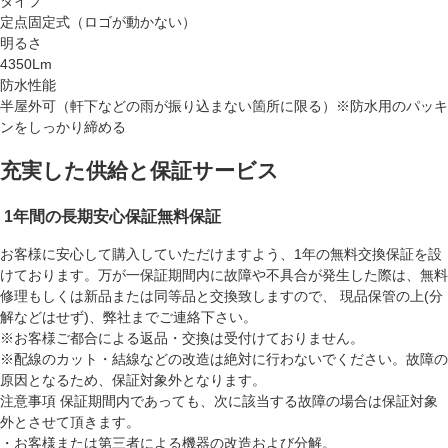
タイプ
定点固定式（ロゴが動かない）
明るさ
4350Lm
防水性能
半屋外可（軒下などの雨が振り込まない箇所に限る）※防水用のパッキ
ンをしっかり締める
充実した供給と保証サービス
1年間の長期安心保証
無料保証
お客様に安心して購入していただけますよう、1年の無料交換保証を設
けております。万が一保証期間内に故障や不具合が発生した際は、無料
修理もしくは新品または同等品と交換致しますので、 現品保管の上(分
解などはせず)、弊社までご連絡下さい。
※お客様ご都合による返品・交換は受付けておりません。
※配線のカット・結線などの改造は絶対に行わないでください。故障の
原因となるため、保証対象外となります。
注意事項
保証期間内であっても、次に該当する故障の場合は保証対象
外とさせて頂きます。
・お客様または第三者による機器の改造および分解。