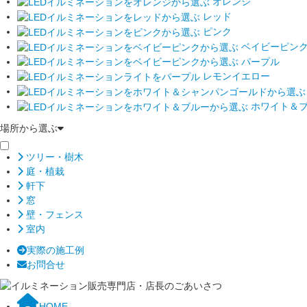
オレンジ
レッド
ピンク
ベイビーピン
パープル
レモンイエロー
ホワイト＆
場所から選ぶ
ツリー・樹木
庭・植栽
軒下
窓
壁・フェンス
室内
実際の施工例
お問合せ
HOME