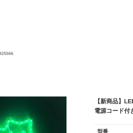
【新商品】L
電源コード付き
型番