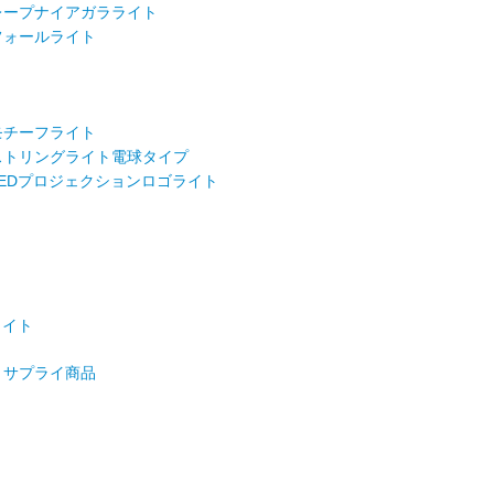
ープナイアガラライト
フォールライト
ト
ト
モチーフライト
トリングライト電球タイプ
EDプロジェクションロゴライト
ト
ライト
サプライ商品