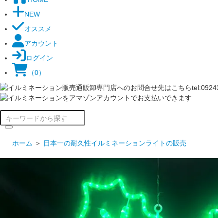
NEW
オススメ
アカウント
ログイン
（0）
ホーム
＞
日本一の耐久性イルミネーションライトの販売