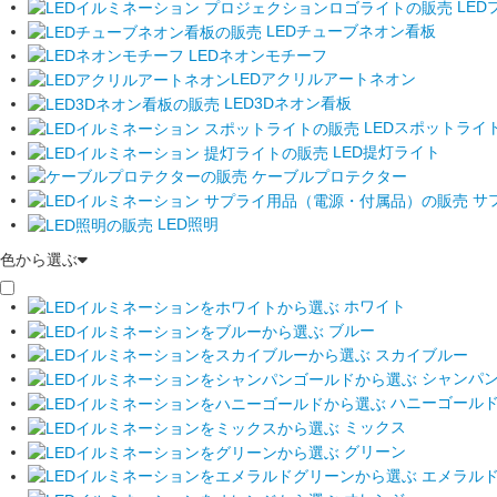
LED
LEDチューブネオン看板
LEDネオンモチーフ
LEDアクリルアートネオン
LED3Dネオン看板
LEDスポットライ
LED提灯ライト
ケーブルプロテクター
サ
LED照明
色から選ぶ
ホワイト
ブルー
スカイブルー
シャンパ
ハニーゴール
ミックス
グリーン
エメラル