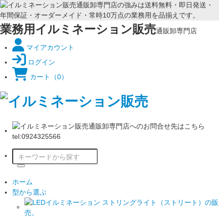
業務用イルミネーション販売
通販卸専門店
マイアカウント
ログイン
カート
（0）
ホーム
型から選ぶ