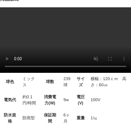
ミック
239
サイ
横幅：120ｃｍ 高
球色
球数
ス
球
ズ
さ：60㎝
約0.1
消費電
電圧
電気代
9w
100V
円/時間
力(W)
(V)
防水規
保証期
6ヶ
防雨型
重量
1㎏
格
間
月