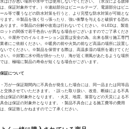
水はけが悪い場所や水中では使用しないでください。（水没による故障
は、保証対象外です。）※連結部分はビニールテープ、電源部分はビニ
ール等で覆うなどの防水対策を行うと、より完璧な防水対策が可能とな
ります。※製品を強く引っ張ったり、強い衝撃を与えると破損する恐れ
あります。※製品の分解や改造は行わないでください。※LEDは、製造
ロットの関係で若干色合いが異なる場合がございますのでご了承くださ
い。※屋外でのイルミネーション設置は安全の為、出来る限り施工専門
業者にご依頼ください。※暖房の前や火気の前など高温の場所に設置し
ないでください。※製品を保管する際は、高温多湿の場所を避けてくだ
さい。※頻繁に水や雨が掛かったり、海が近く潮風があたるような場所
では、極端に製品の寿命が短くなる場合がございます。
保証について
・万が一保証期間内に不具合が発生した場合には、同一品または同等品
と交換させていただきます。・誤った取り扱い、改造、断線による不具
合は保証の対象外となります。・火災、地震、落雷などの天災による不
具合は保証の対象外となります。・製品不具合による施工費等の費用
は、保証致しかねますのでご了承ください。