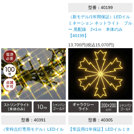
型番：40199
（新モデル/1年間保証）LEDイル
ミネーション ネットライト ブル
ー 黒配線 2×1ｍ 本体のみ
【40199】
13,700円(税込15,070円)
型番：40391
型番：40305
（常時点灯専用モデル）LEDイル
【常設用/1年保証】LEDイルミネ