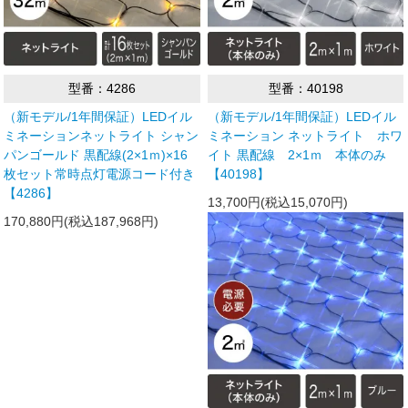
型番：4286
型番：40198
（新モデル/1年間保証）LEDイル
（新モデル/1年間保証）LEDイル
ミネーションネットライト シャン
ミネーション ネットライト ホワ
パンゴールド 黒配線(2×1ｍ)×16
イト 黒配線 2×1ｍ 本体のみ
枚セット常時点灯電源コード付き
【40198】
【4286】
13,700円(税込15,070円)
170,880円(税込187,968円)