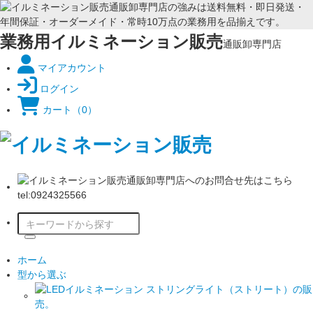
業務用イルミネーション販売
通販卸専門店
マイアカウント
ログイン
カート
（0）
ホーム
型から選ぶ