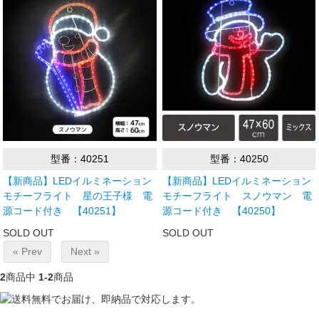
型番：40251
型番：40250
【新商品】LEDイルミネーション
【新商品】LEDイルミネーション
モチーフライト 星の王子様 電
モチーフライト スノウマン 電
源コード付き 【40251】
源コード付き 【40250】
SOLD OUT
SOLD OUT
« Prev
Next »
2
商品中
1-2
商品