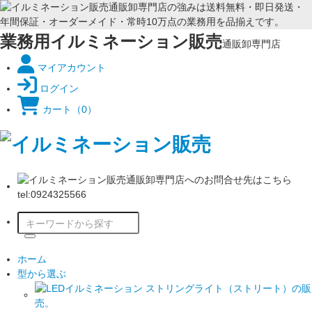
業務用イルミネーション販売
通販卸専門店
マイアカウント
ログイン
カート
（0）
ホーム
型から選ぶ