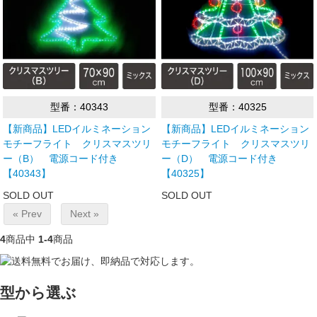
型番：40343
型番：40325
【新商品】LEDイルミネーション
【新商品】LEDイルミネーション
モチーフライト クリスマスツリ
モチーフライト クリスマスツリ
ー（B） 電源コード付き
ー（D） 電源コード付き
【40343】
【40325】
SOLD OUT
SOLD OUT
« Prev
Next »
4
商品中
1-4
商品
型から選ぶ