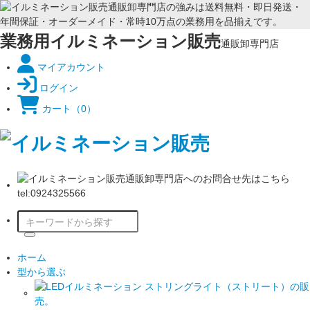
業務用イルミネーション販売
通販卸専門店
マイアカウント
ログイン
カート
（0）
ホーム
型から選ぶ