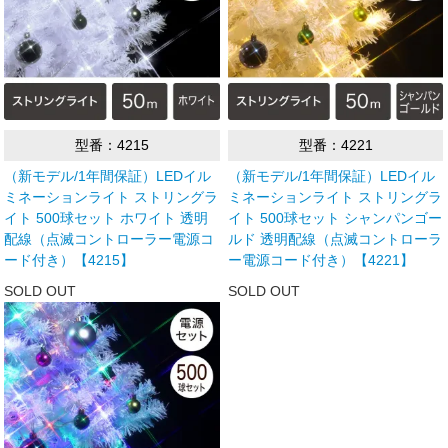
型番：4215
型番：4221
（新モデル/1年間保証）LEDイル
（新モデル/1年間保証）LEDイル
ミネーションライト ストリングラ
ミネーションライト ストリングラ
イト 500球セット ホワイト 透明
イト 500球セット シャンパンゴー
配線（点滅コントローラー電源コ
ルド 透明配線（点滅コントローラ
ード付き）【4215】
ー電源コード付き）【4221】
SOLD OUT
SOLD OUT