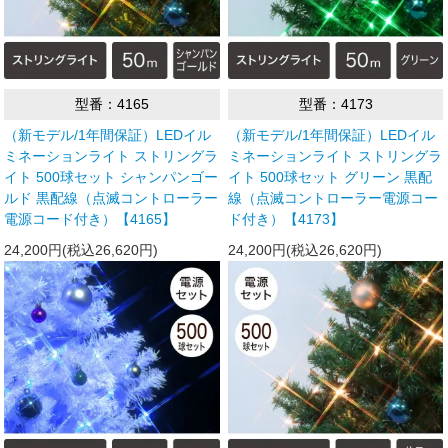
型番：4165
型番：4173
（新モデル/1年間保証）LEDイル
（新モデル/1年間保証）LEDイル
ミネーションライト ストリングラ
ミネーションライト ストリングラ
イト 500球セット シャンパンゴー
イト 500球セット グリーン 黒配
ルド 黒配線（点滅コントローラー
線（点滅コントローラー電源コー
電源コード付き）【4165】
ド付き）【4173】
24,200円(税込26,620円)
24,200円(税込26,620円)