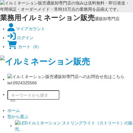
業務用イルミネーション販売
通販卸専門店
マイアカウント
ログイン
カート
（0）
ホーム
型から選ぶ