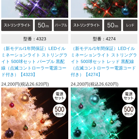
型番：4323
型番：4274
（新モデル/1年間保証）LEDイル
（新モデル/1年間保証）LEDイル
ミネーションライト ストリングラ
ミネーションライト ストリングラ
イト 500球セット パープル 黒配
イト 500球セット レッド 黒配線
線（点滅コントローラー電源コー
（点滅コントローラー電源コード
ド付き）【4323】
付き）【4274】
24,200円(税込26,620円)
24,200円(税込26,620円)