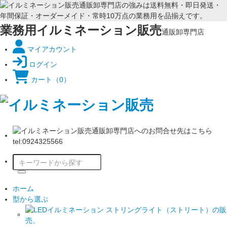
業務用イルミネーション販売
通販卸専門店
マイアカウント
ログイン
カート
（0）
ホーム
型から選ぶ