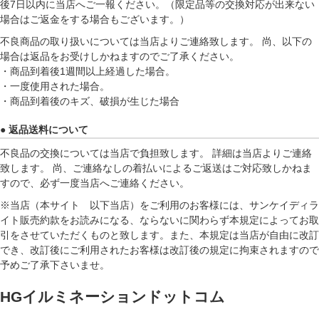
後7日以内に当店へご一報ください。（限定品等の交換対応が出来ない
場合はご返金をする場合もございます。）
不良商品の取り扱いについては当店よりご連絡致します。 尚、以下の
場合は返品をお受けしかねますのでご了承ください。
・商品到着後1週間以上経過した場合。
・一度使用された場合。
・商品到着後のキズ、破損が生じた場合
● 返品送料について
不良品の交換については当店で負担致します。 詳細は当店よりご連絡
致します。 尚、ご連絡なしの着払いによるご返送はご対応致しかねま
すので、必ず一度当店へご連絡ください。
※当店（本サイト 以下当店）をご利用のお客様には、サンケイディラ
イト販売約款をお読みになる、ならないに関わらず本規定によってお取
引をさせていただくものと致します。また、本規定は当店が自由に改訂
でき、改訂後にご利用されたお客様は改訂後の規定に拘束されますので
予めご了承下さいませ。
HGイルミネーションドットコム