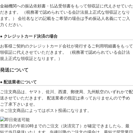
金融機関への振込依頼書・払込受領書をもって領収証に代えさせていた
だきます。 （税務署で認められている会計法規上正式な領収証となり
ます。） 会社名などの記載をご希望の場合は予め振込人名義にてご入
力ください。
● クレジットカード決済の場合
お客様ご契約のクレジットカード会社が発行するご利用明細書をもって
領収証に代えさせていただきます。 （税務署で認められている会計法
規上正式な領収証となります。）
発送について
● 配送業者について
ご注文商品は、ヤマト、佐川、西濃、郵便局、九州航空のいずれかで配
送させていただきます。 配送業者の指定は承っておりませんので予め
ご了承下さいませ。
※ご注文商品によってはポスト投函になります。
営業日の午前10時までのご注文（決済完了）が確定できましたら、最
短で当日発送いたします。午後以降のご注文の場合は、最短で翌営業日