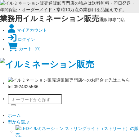
業務用イルミネーション販売
通販卸専門店
マイアカウント
ログイン
カート
（0）
ホーム
型から選ぶ