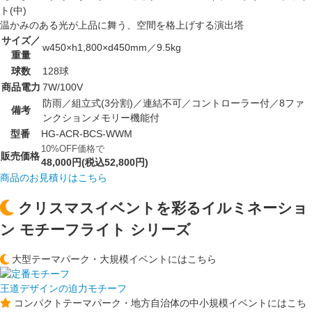
ト(中)
温かみのある光が上品に舞う、空間を格上げする演出塔
サイズ／
w450×h1,800×d450mm／9.5kg
重量
球数
128球
商品電力
7W/100V
防雨／組立式(3分割)／連結不可／コントローラー付／8ファ
備考
ンクションメモリー機能付
型番
HG-ACR-BCS-WWM
10%OFF価格で
販売価格
48,000円(税込52,800円)
商品のお見積りはこちら
クリスマスイベントを彩るイルミネーショ
ン モチーフライト シリーズ
大型テーマパーク・大規模イベントにはこちら
王道デザインの迫力モチーフ
コンパクトテーマパーク・地方自治体の中小規模イベントにはこち