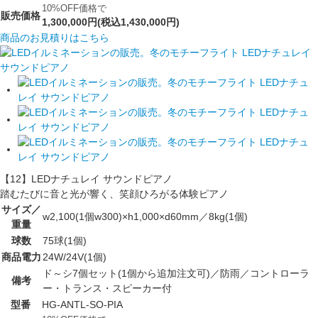
10%OFF価格で
販売価格
1,300,000円(税込1,430,000円)
商品のお見積りはこちら
【12】LEDナチュレイ サウンドピアノ
踏むたびに音と光が響く、笑顔ひろがる体験ピアノ
サイズ／
w2,100(1個w300)×h1,000×d60mm／8kg(1個)
重量
球数
75球(1個)
商品電力
24W/24V(1個)
ド～シ7個セット(1個から追加注文可)／防雨／コントローラ
備考
ー・トランス・スピーカー付
型番
HG-ANTL-SO-PIA