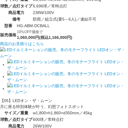
球数／点灯タイプ
6,696球／常時点灯
商品電力
238W/100V
備考
防雨／組立式(要5～6人)／連結不可
型番
HG-ABM-DCBALL
10%OFF価格で
販売価格
1,060,000円(税込1,166,000円)
商品のお見積りはこちら
【05】LEDオン・ザ・ムーン
月に座る特別体験が叶う、幻想フォトスポット
サイズ／重量
w1,800×h1,860×d350mm／45kg
球数／点灯タイプ
600球／常時点灯
商品電力
26W/100V