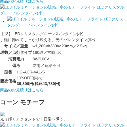
商品のお見積りはこちら
【18】LEDクリスタルグロー バレンタイン(小)
手軽に飾れてしっかり映える、光のバレンタイン演出
サイズ／重量
w1,200×h380×d20mm／2.5kg
球数／点灯タイプ
180球／常時点灯
消費電力
8W/100V
備考
防雨／連結不可
型番
HG-ACR-VAL-S
10%OFF価格で
販売価格
39,800円(税込43,780円)
商品のお見積りはこちら
コーン モチーフ
光り輝くアクセントで非日常へ導く。