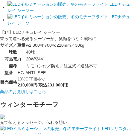
【14】LEDナチュレイ シーソー
乗って遊べる光るシーソーが、笑顔をつなぐ演出に
サイズ／重量
w2,300×h700×d220mm／30kg
球数
40球
商品電力
20W/24V
備考
リモコン付／防雨／組立式／連結不可
型番
HG-ANTL-SEE
10%OFF価格で
販売価格
210,000円(税込231,000円)
商品のお見積りはこちら
ウィンターモチーフ
光で伝えるメッセージ。伝わる想い