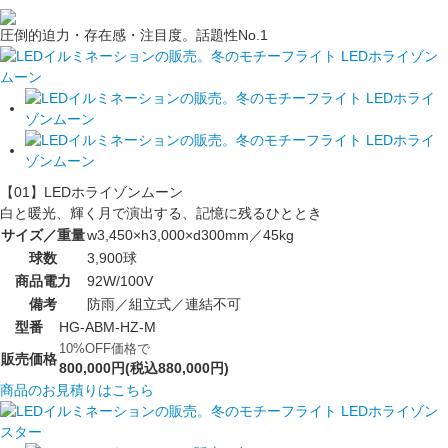
圧倒的迫力・存在感・注目度。話題性No.1
【01】LEDホライゾンムーン
白と暖光、輝く月で演出する、記憶に残るひととき
サイズ／重量
w3,450×h3,000×d300mm／45kg
球数
3,900球
商品電力
92W/100V
備考
防雨／組立式／連結不可
型番
HG-ABM-HZ-M
10%OFF価格で
販売価格
800,000円(税込880,000円)
商品のお見積りはこちら