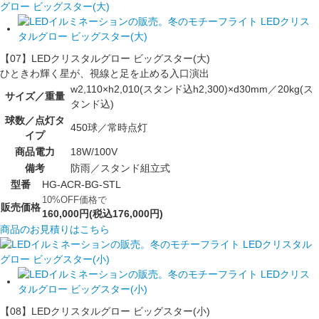
【07】LEDクリスタルグロー ビッグスター(大)
ひときわ輝く星が、視線と足を止める入口演出
w2,110×h2,010(スタンド込h2,300)×d30mm／20kg(ス
サイズ／重量
タンド込)
球数／点灯タ
450球／常時点灯
イプ
商品電力
18W/100V
備考
防雨／スタンド組立式
型番
HG-ACR-BG-STL
10%OFF価格で
販売価格
160,000円(税込176,000円)
商品のお見積りはこちら
【08】LEDクリスタルグロー ビッグスター(小)