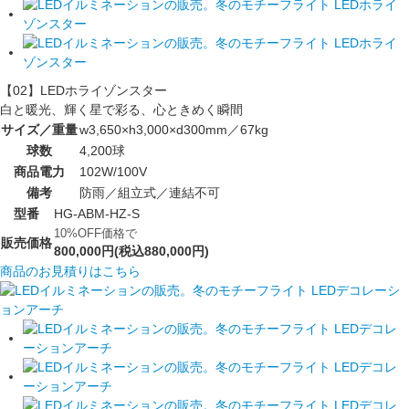
【02】LEDホライゾンスター
白と暖光、輝く星で彩る、心ときめく瞬間
サイズ／重量
w3,650×h3,000×d300mm／67kg
球数
4,200球
商品電力
102W/100V
備考
防雨／組立式／連結不可
型番
HG-ABM-HZ-S
10%OFF価格で
販売価格
800,000円(税込880,000円)
商品のお見積りはこちら