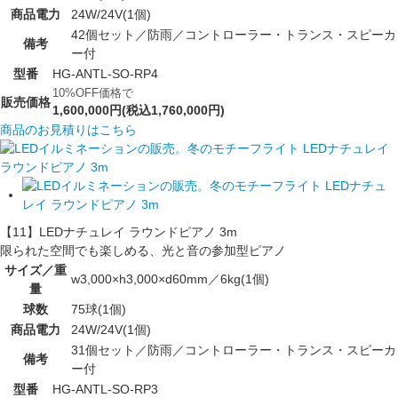
商品電力
24W/24V(1個)
42個セット／防雨／コントローラー・トランス・スピーカ
備考
ー付
型番
HG-ANTL-SO-RP4
10%OFF価格で
販売価格
1,600,000円(税込1,760,000円)
商品のお見積りはこちら
【11】LEDナチュレイ ラウンドピアノ 3m
限られた空間でも楽しめる、光と音の参加型ピアノ
サイズ／重
w3,000×h3,000×d60mm／6kg(1個)
量
球数
75球(1個)
商品電力
24W/24V(1個)
31個セット／防雨／コントローラー・トランス・スピーカ
備考
ー付
型番
HG-ANTL-SO-RP3