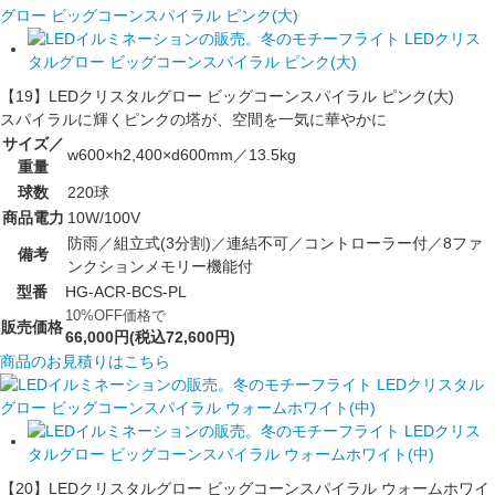
【19】LEDクリスタルグロー ビッグコーンスパイラル ピンク(大)
スパイラルに輝くピンクの塔が、空間を一気に華やかに
サイズ／
w600×h2,400×d600mm／13.5kg
重量
球数
220球
商品電力
10W/100V
防雨／組立式(3分割)／連結不可／コントローラー付／8ファ
備考
ンクションメモリー機能付
型番
HG-ACR-BCS-PL
10%OFF価格で
販売価格
66,000円(税込72,600円)
商品のお見積りはこちら
【20】LEDクリスタルグロー ビッグコーンスパイラル ウォームホワイ