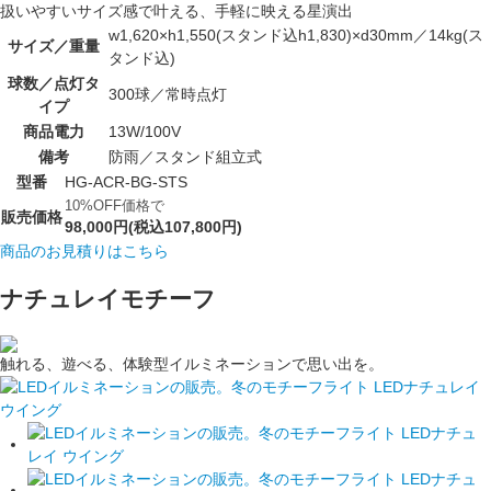
扱いやすいサイズ感で叶える、手軽に映える星演出
w1,620×h1,550(スタンド込h1,830)×d30mm／14kg(ス
サイズ／重量
タンド込)
球数／点灯タ
300球／常時点灯
イプ
商品電力
13W/100V
備考
防雨／スタンド組立式
型番
HG-ACR-BG-STS
10%OFF価格で
販売価格
98,000円(税込107,800円)
商品のお見積りはこちら
ナチュレイモチーフ
触れる、遊べる、体験型イルミネーションで思い出を。