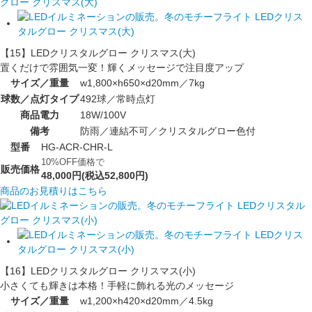
【15】LEDクリスタルグロー クリスマス(大)
置くだけで雰囲気一変！輝くメッセージで注目度アップ
サイズ／重量
w1,800×h650×d20mm／7kg
球数／点灯タイプ
492球／常時点灯
商品電力
18W/100V
備考
防雨／連結不可／クリスタルグロー色付
型番
HG-ACR-CHR-L
10%OFF価格で
販売価格
48,000円(税込52,800円)
商品のお見積りはこちら
【16】LEDクリスタルグロー クリスマス(小)
小さくても輝きは本格！手軽に飾れる光のメッセージ
サイズ／重量
w1,200×h420×d20mm／4.5kg