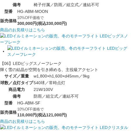
備考
椅子付属／防雨／組立式／連結不可
型番
HG-ABM-MOON
10%OFF価格で
販売価格
300,000円(税込330,000円)
商品のお見積りはこちら
【06】LEDビッグスノーフレーク
輝く雪の結晶が空間を引き締める、主役級アクセント
サイズ／重量
w1,800×h1,600×d45mm／9kg
球数／点灯タイプ
540球／常時点灯
商品電力
21W/100V
備考
防雨／組立式／連結不可
型番
HG-ABM-SF
10%OFF価格で
販売価格
110,000円(税込121,000円)
商品のお見積りはこちら