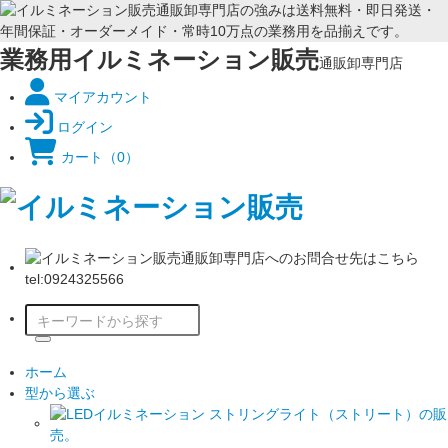
業務用イルミネーション販売
通販卸専門店
マイアカウント
ログイン
カート
（0）
ホーム
型から選ぶ