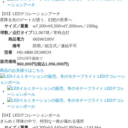
【03】LEDデコレーションアーチ
星降る光のゲートが誘う、幻想の世界へ
サイズ／重量
w7,200×h5,500×d7,200mm／230kg
球数／点灯タイプ
11,067球／常時点灯
商品電力
665W/100V
備考
防雨／組立式／連結不可
型番
HG-ABM-DCARCH
10%OFF価格で
販売価格
960,000円(税込1,056,000円)
商品のお見積りはこちら
【04】LEDデコレーションボール
きらめく球体の中で、特別な一枚が撮れる場所
サイズ／重量
w3,300×h3,440×d2,850mm／144.6kg