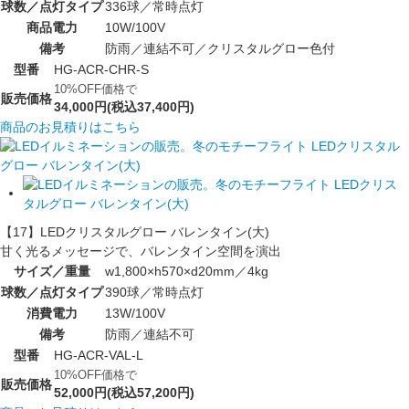
球数／点灯タイプ
336球／常時点灯
商品電力
10W/100V
備考
防雨／連結不可／クリスタルグロー色付
型番
HG-ACR-CHR-S
10%OFF価格で
販売価格
34,000円(税込37,400円)
商品のお見積りはこちら
【17】LEDクリスタルグロー バレンタイン(大)
甘く光るメッセージで、バレンタイン空間を演出
サイズ／重量
w1,800×h570×d20mm／4kg
球数／点灯タイプ
390球／常時点灯
消費電力
13W/100V
備考
防雨／連結不可
型番
HG-ACR-VAL-L
10%OFF価格で
販売価格
52,000円(税込57,200円)