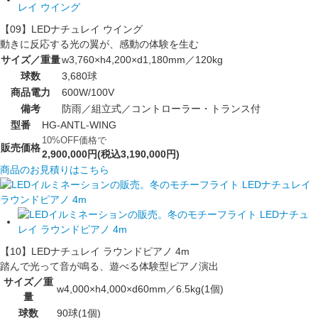
【09】LEDナチュレイ ウイング
動きに反応する光の翼が、感動の体験を生む
サイズ／重量
w3,760×h4,200×d1,180mm／120kg
球数
3,680球
商品電力
600W/100V
備考
防雨／組立式／コントローラー・トランス付
型番
HG-ANTL-WING
10%OFF価格で
販売価格
2,900,000円(税込3,190,000円)
商品のお見積りはこちら
【10】LEDナチュレイ ラウンドピアノ 4m
踏んで光って音が鳴る、遊べる体験型ピアノ演出
サイズ／重
w4,000×h4,000×d60mm／6.5kg(1個)
量
球数
90球(1個)