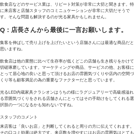
飲食店などのサービス業は、リピート対策が非常に大切と聞きます。特
に来店客と店舗スタッフのコミニュケーションが非常に大切だそうで
す。そんな問題も解決するのが光る家具かもしれません。
Q：店長さんから最後に一言お願いします。
集客を伸ばして売り上げを上げたいという店舗さんには最適
な商品だと
思いますね。
飲食店は他の業態に比べて生存率が低くどこの店舗も生き残りをかけて
切磋琢磨しています。マーケティングや商品、サービスの他、お客様に
とって居心地の良いと思って頂けるお店の雰囲気づくりや店内の空間づ
くり等も顧客満足の為の重要なファクターだと思っています。
光るLED内蔵家具クラシオンはうちの様にラグジュアリーで高級感溢れ
る雰囲気づくりをされる店舗さんにとってはその手助けをしてくれる選
択肢の一つになるかも知れないですね。
スタッフのコメント
来店客は「良いお店」と判断してくれると周りの方に伝えてくれます。
その口コミ効果は絶大です。来店数を増やすにはお店の雰囲気はとても