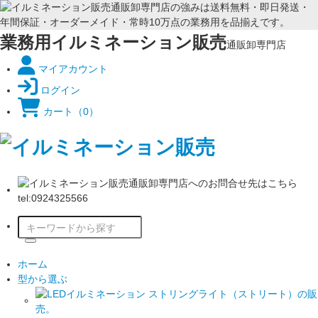
業務用イルミネーション販売
通販卸専門店
マイアカウント
ログイン
カート
（0）
ホーム
型から選ぶ