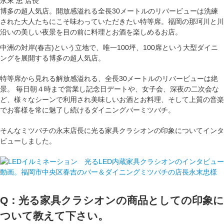
永末 忠 店長
博多の超人気店。開放感溢れる全長30メートルのリバービューは洗練
された大人たちにこそ味わっていただきたい特等席。福岡の那珂川と川
沿いの美しい夜景を目の前に料理とお酒を楽しめるお店。
中洲の対岸(春吉)という立地で、唯一100坪、100席という大型ダイニ
ングを展開する博多の超人気店。
特等席から見れる解放感溢れる、全長30メートルのリバービューは絶
景。 毎日朝４時まで営業し記念日デートや、女子会、深夜の二次会な
ど、様々なシーンで利用され美味しいお酒とお料理、そして上質の音楽
でお客様を常に魅了し続けるダイニングバーミツバチ。
そんなミツバチの永末店長に光る家具クラシオンの印象についてインタ
ビューしました。
Q：光る家具クラシオンの商品としての印象に
ついて教えて下さい。