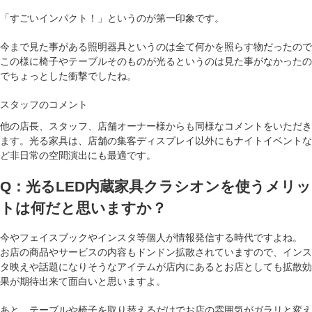
「すごいインパクト！」というのが第一印象
です。
今まで見た事がある照明器具というのは全て何かを照らす物だったので
この様に椅子やテーブルそのものが光るというのは見た事がなかったの
でちょっとした衝撃でしたね。
スタッフのコメント
他の店長、スタッフ、店舗オーナー様からも同様なコメントをいただき
ます。光る家具は、店舗の集客ディスプレイ以外にもナイトイベントな
ど非日常の空間演出にも最適です。
Q：光るLED内蔵家具クラシオンを使うメリッ
トは何だと思いますか？
今やフェイスブックやインスタ等個人が情報発信する時代ですよね。
お店の商品やサービスの内容もドンドン拡散されていますので、
インス
タ映えや話題になりそうなアイテムが店内にあるとお店としても拡散効
果が期待出来て面白い
と思いますよ。
あと、テーブルや椅子を取り替えるだけでお店の雰囲気がガラリと変え