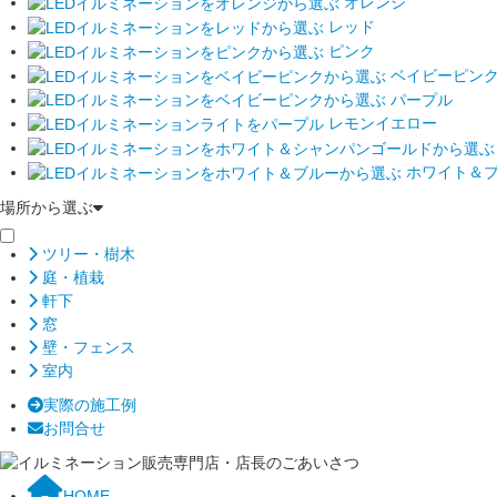
オレンジ
レッド
ピンク
ベイビーピン
パープル
レモンイエロー
ホワイト＆
場所から選ぶ
ツリー・樹木
庭・植栽
軒下
窓
壁・フェンス
室内
実際の施工例
お問合せ
HOME