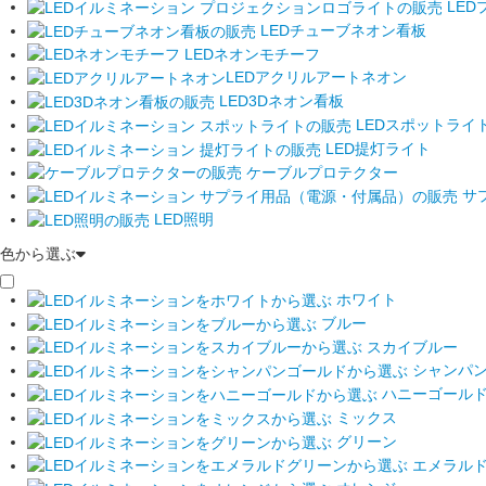
LED
LEDチューブネオン看板
LEDネオンモチーフ
LEDアクリルアートネオン
LED3Dネオン看板
LEDスポットライ
LED提灯ライト
ケーブルプロテクター
サ
LED照明
色から選ぶ
ホワイト
ブルー
スカイブルー
シャンパ
ハニーゴール
ミックス
グリーン
エメラル