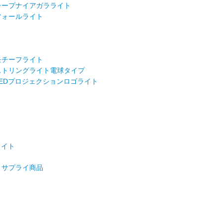
ープナイアガラライト
フォールライト
ト
ト
モチーフライト
トリングライト電球タイプ
EDプロジェクションロゴライト
ト
ライト
サプライ商品