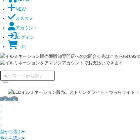
NEW
オススメ
アカウント
ログイン
（0）
Prev
Next
1
2
3
4
型から選ぶ
色から選ぶ