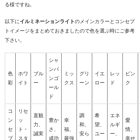
る様ですね。
以下に
イルミネーションライト
のメインカラーとコンセプ
トイメージをまとめておきましたので色を選ぶ時にご参考
下さい。
シャ
ンパ
色
ホワ
ブル
ミッ
グリ
イエ
レッ
ピン
ンゴ
彩
イト
ー
クス
ーン
ロー
ド
ク
ール
ド
コ
リセ
直観
調
希
エネ
ン
ッ
豊か
幸
愛
力、
和、
望、
ルギ
セ
ト・
さ、
福、
情、
誠実
安ら
ユー
ー、
プ
スタ
成功
最強
幸せ