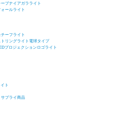
ープナイアガラライト
フォールライト
ト
ト
モチーフライト
トリングライト電球タイプ
EDプロジェクションロゴライト
ト
ライト
サプライ商品