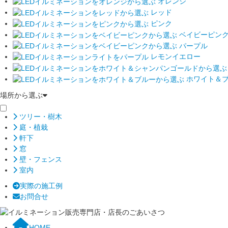
オレンジ
レッド
ピンク
ベイビーピン
パープル
レモンイエロー
ホワイト＆
場所から選ぶ
ツリー・樹木
庭・植栽
軒下
窓
壁・フェンス
室内
実際の施工例
お問合せ
HOME