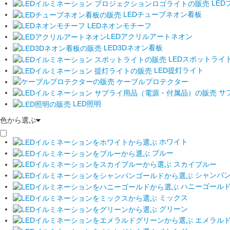
LED
LEDチューブネオン看板
LEDネオンモチーフ
LEDアクリルアートネオン
LED3Dネオン看板
LEDスポットライ
LED提灯ライト
ケーブルプロテクター
サ
LED照明
色から選ぶ
ホワイト
ブルー
スカイブルー
シャンパ
ハニーゴール
ミックス
グリーン
エメラル