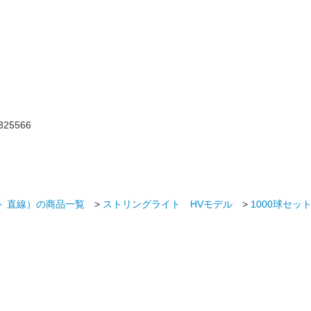
ト 直線）の商品一覧
>
ストリングライト HVモデル
>
1000球セ